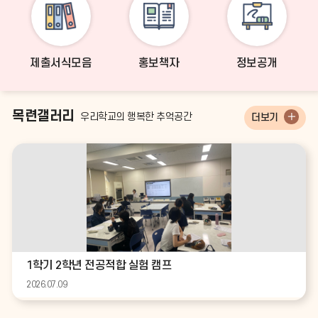
제출서식모음
홍보책자
정보공개
목련갤러리
우리학교의 행복한 추억공간
더보기
1학기 2학년 전공적합 실험 캠프
2026.07.09