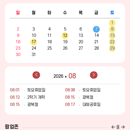
정
더
일
월
화
수
목
금
토
보
캘
1
린
기
더
2
3
4
5
6
7
8
:
9
10
11
12
13
14
15
월,
16
17
18
19
20
21
22
화,
수,
23
24
25
26
27
28
29
목,
30
31
금,
토,
일
이
다
08
2026
전
음
달
달
08.01
토요휴업일
08.08
토요휴업일
08.12
2학기 개학
08.15
광복절
08.15
광복절
08.17
대체공휴일
08.22
토요휴업일
08.29
토요휴업일
팝업존
팝
팝
팝