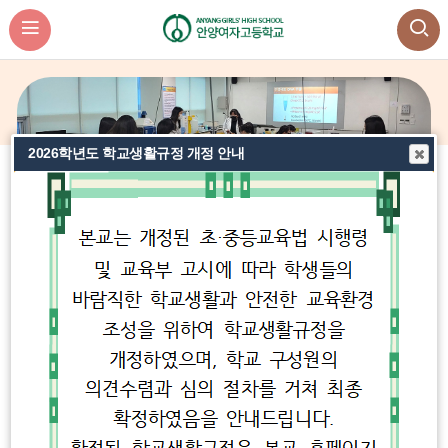
2026학년도 학교생활규정 개정 안내
비
비
비
주
주
주
얼
얼
얼
오늘의 식단
오
이
정
다
늘
전
지
음
의
데이터가 없습니다.
식
단
더