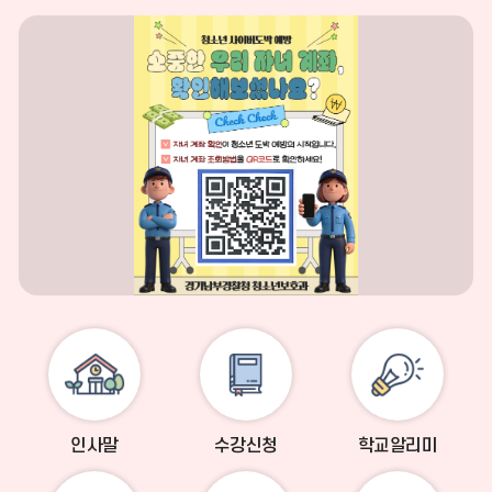
업
업
업
존
존
존
정
이
다
지
전
음
인사말
수강신청
학교알리미